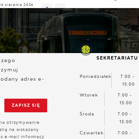
06 sierpnia 2026
znie
33°C
TUALNOŚCI
KOMUNIKATY
NASZA OFERTA
INF
ER
GODZINY
PRACY
SEKRETARIATU
aszego
rzymuj
Poniedziałek
7:00 -
odany adres e-
15:00
Wtorek
7:00 -
15:00
Środa
7:00 -
15:00
na otrzymywanie
czną na wskazany
Czwartek
7:00 -
s e-mail informacji