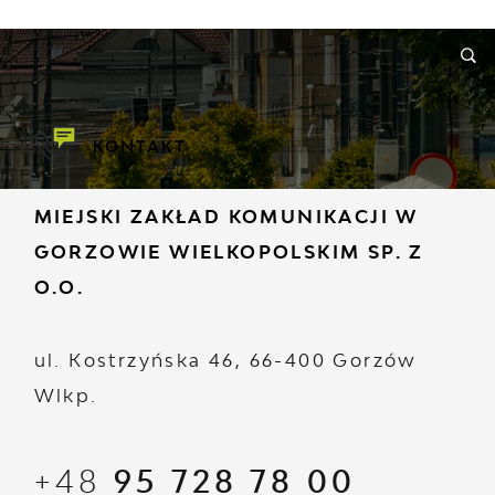
ORMACJE
WNIOSKI I REKLAMACJE
KONTAKT
KONTAKT
MIEJSKI ZAKŁAD KOMUNIKACJI W
GORZOWIE WIELKOPOLSKIM SP. Z
O.O.
ul. Kostrzyńska 46, 66-400 Gorzów
Wlkp.
+48
95 728 78 00