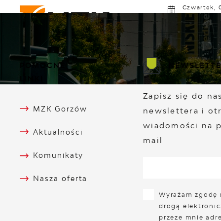
Przejdź do menu.
Przejdź do wyszukiwarki.
Przejdź do treści.
Przejdź do ustawień wielkości czcionki.
Włącz wersję kontrastową strony.
Czwartek, 
Słonec
MZK GORZÓW
ROZKŁAD JAZDY
AK
POMOCNE
NEWSLETT
LINKI
Zapisz się do n
MZK Gorzów
newslettera i ot
wiadomości na p
Aktualności
mail
Komunikaty
Nasza oferta
Wyrażam zgodę 
drogą elektroni
przeze mnie adre