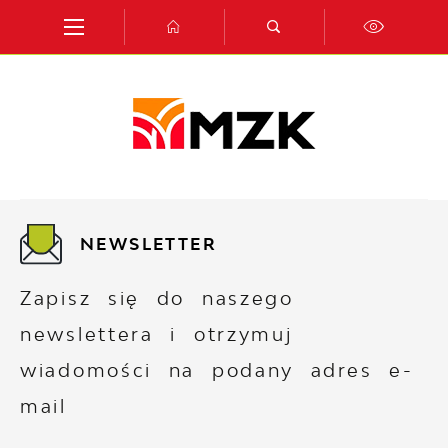
Przejdź do menu.
Przejdź do wyszukiwarki.
Przejdź do treści.
Przejdź do ustawień wielkości czcionki.
Włącz wersję kontrastową strony.
NEWSLETTER
Zapisz się do naszego
newslettera i otrzymuj
wiadomości na podany adres e-
mail