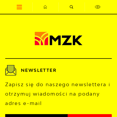
Przejdź do menu.
Przejdź do wyszukiwarki.
Przejdź do treści.
Przejdź do ustawień wielkości czcionki.
Wyłącz wersję kontrastową strony.
NEWSLETTER
Zapisz się do naszego newslettera i
otrzymuj wiadomości na podany
adres e-mail