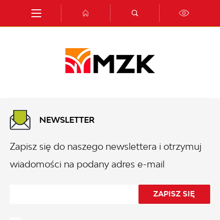
Przejdź do menu.
Przejdź do wyszukiwarki.
Przejdź do treści.
Przejdź do ustawień wielkości czcionki.
Włącz wersję kontrastową strony.
NEWSLETTER
Zapisz się do naszego newslettera i otrzymuj
wiadomości na podany adres e-mail