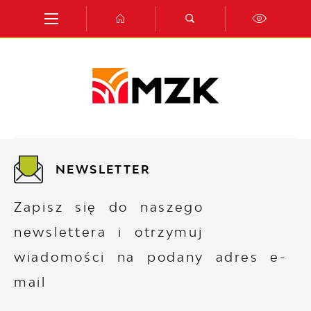
Przejdź do menu.
Przejdź do wyszukiwarki.
Przejdź do treści.
Przejdź do ustawień wielkości czcionki.
Włącz wersję kontrastową strony.
NEWSLETTER
Zapisz się do naszego
newslettera i otrzymuj
wiadomości na podany adres e-
mail