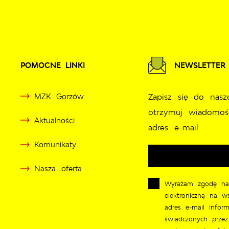
Przejdź do menu.
Przejdź do wyszukiwarki.
Przejdź do treści.
Przejdź do ustawień wielkości czcionki.
Wyłącz wersję kontrastową strony.
Czwartek, 06 
Słoneczn
MZK GORZÓW
ROZKŁA
POMOCNE LINKI
NEWSLETTER
MZK Gorzów
Zapisz się do nasz
otrzymuj wiadomoś
Aktualności
adres e-mail
Komunikaty
Nasza oferta
Wyrażam zgodę na
elektroniczną na w
adres e-mail inform
świadczonych przez