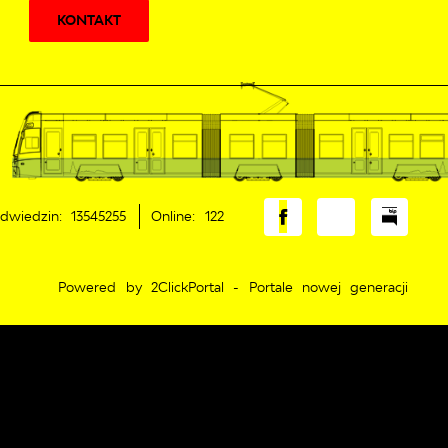
KONTAKT
dwiedzin: 13545255
Online: 122
Powered by
2ClickPortal
- Portale nowej generacji