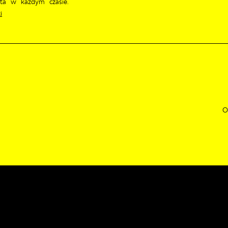
ęta w każdym czasie.
i
O