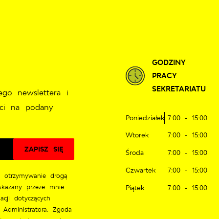
sierpnia 2026
ie
D JAZDY
AKTUALNOŚCI
KOMUNIKATY
NASZA OFERTA
30°C
GODZINY
PRACY
SEKRETARIATU
ego newslettera i
ci na podany
Poniedziałek
7:00 - 15:00
Wtorek
7:00 - 15:00
Środa
7:00 - 15:00
Czwartek
7:00 - 15:00
 otrzymywanie drogą
skazany przeze mnie
Piątek
7:00 - 15:00
acji dotyczących
 Administratora. Zgoda