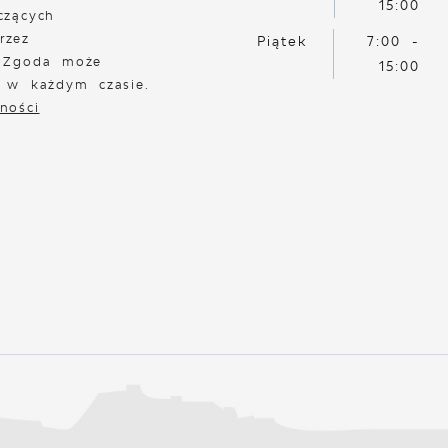
15:00
czących
rzez
Piątek
7:00 -
. Zgoda może
15:00
a w każdym czasie.
ności