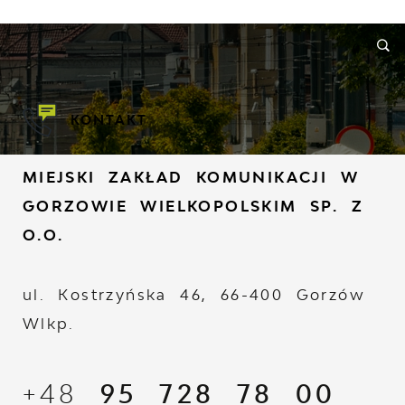
RMACJE
WNIOSKI I REKLAMACJE
KONTAKT
KONTAKT
MIEJSKI ZAKŁAD KOMUNIKACJI W
GORZOWIE WIELKOPOLSKIM SP. Z
O.O.
ul. Kostrzyńska 46, 66-400 Gorzów
Wlkp.
+48
95 728 78 00