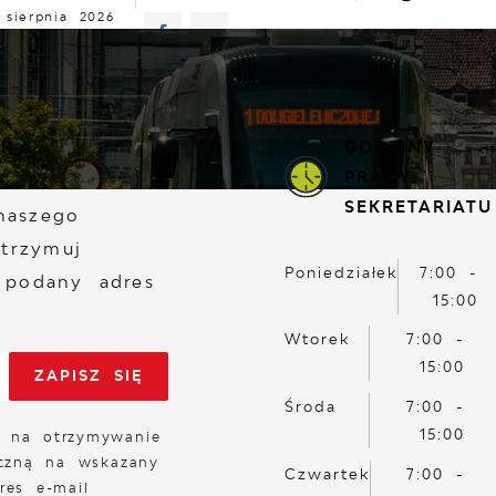
 sierpnia 2026
murno
23°C
ALNOŚCI
KOMUNIKATY
NASZA OFERTA
INFO
ER
GODZINY
PRACY
SEKRETARIATU
naszego
otrzymuj
Poniedziałek
7:00 -
 podany adres
15:00
Wtorek
7:00 -
15:00
Środa
7:00 -
15:00
 na otrzymywanie
iczną na wskazany
Czwartek
7:00 -
res e-mail