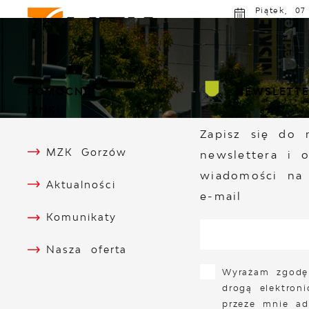
Przejdź do menu.
Przejdź do wyszukiwarki.
Przejdź do treści.
Przejdź do ustawień wielkości czcionki.
Włącz wersję kontrastową strony.
Piątek, 07
Poch
MZK GORZÓW
ROZKŁAD JAZDY
AKTU
POMOCNE
NEWSLETT
LINKI
Zapisz się do 
MZK Gorzów
newslettera i 
wiadomości na
Aktualności
e-mail
Komunikaty
Nasza oferta
Wyrażam zgodę
drogą elektron
przeze mnie ad