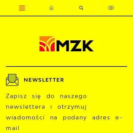
Przejdź do menu.
Przejdź do wyszukiwarki.
Przejdź do treści.
Przejdź do ustawień wielkości czcionki.
Wyłącz wersję kontrastową strony.
NEWSLETTER
Zapisz się do naszego
newslettera i otrzymuj
wiadomości na podany adres e-
mail