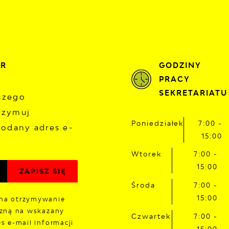
 sierpnia 2026
znie
TUALNOŚCI
KOMUNIKATY
NASZA OFERTA
INF
24°C
ER
GODZINY
PRACY
SEKRETARIATU
aszego
rzymuj
Poniedziałek
7:00 -
odany adres e-
15:00
Wtorek
7:00 -
15:00
Środa
7:00 -
15:00
na otrzymywanie
czną na wskazany
Czwartek
7:00 -
s e-mail informacji
15:00