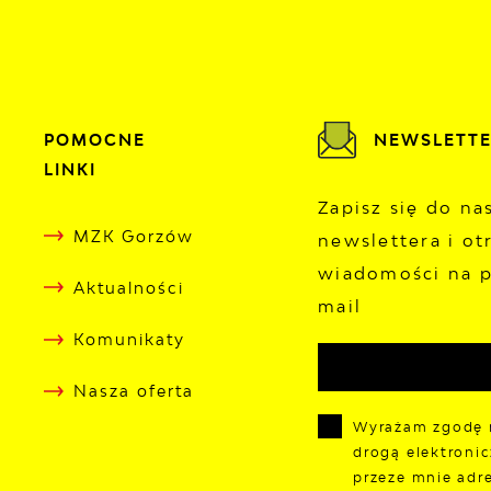
Przejdź do menu.
Przejdź do wyszukiwarki.
Przejdź do treści.
Przejdź do ustawień wielkości czcionki.
Wyłącz wersję kontrastową strony.
Sobota, 08
Słonec
MZK GORZÓW
ROZKŁAD JAZDY
AK
POMOCNE
NEWSLETT
LINKI
Zapisz się do n
MZK Gorzów
newslettera i ot
wiadomości na p
Aktualności
mail
Komunikaty
Nasza oferta
Wyrażam zgodę 
drogą elektroni
przeze mnie adre