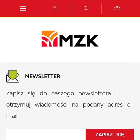
Przejdź do menu.
Przejdź do wyszukiwarki.
Przejdź do treści.
Przejdź do ustawień wielkości czcionki.
Włącz wersję kontrastową strony.
NEWSLETTER
Zapisz się do naszego newslettera i
otrzymuj wiadomości na podany adres e-
mail