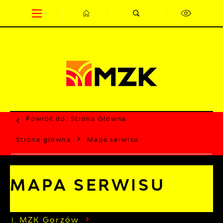
Przejdź do menu.
Przejdź do wyszukiwarki.
Przejdź do treści.
Przejdź do ustawień wielkości czcionki.
Wyłącz wersję kontrastową strony.
Powróć do:
Strona Główna
Strona główna
Mapa serwisu
MAPA SERWISU
MZK Gorzów