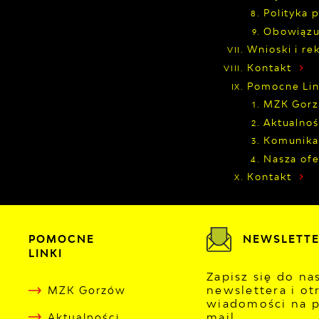
Polityka 
Obowiązu
Wnioski i re
Kontakt
Pomocne Lin
MZK Gor
Aktualnoś
Komunika
Nasza ofe
Kontakt
POMOCNE
NEWSLETT
LINKI
Zapisz się do n
newslettera i ot
MZK Gorzów
wiadomości na p
mail
Aktualności