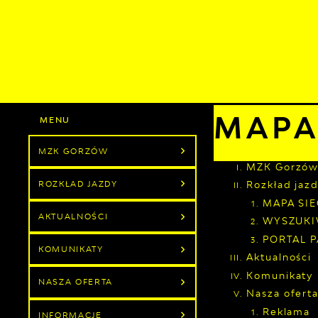
Przejdź do menu.
Przejdź do wyszukiwarki.
Przejdź do treści.
Przejdź do ustawień wielkości czcionki.
Wyłącz wersję kontrastową strony.
Sobota, 08
Poch
MZK GORZÓW
ROZKŁAD JAZDY
AK
Strona główna
Ma
Powróć do:
Strona Główna
MAPA
MZK GORZÓW
MZK Gorzó
ROZKŁAD JAZDY
Rozkład jaz
MAPA SIE
AKTUALNOŚCI
WYSZUKI
PORTAL 
KOMUNIKATY
Aktualności
Komunikaty
NASZA OFERTA
Nasza ofert
Reklama
INFORMACJE