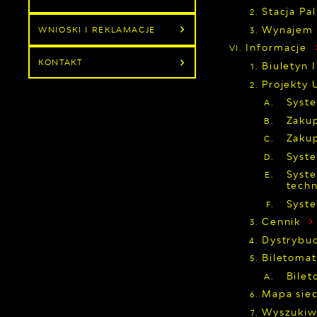
Stacja Pa
Wynajem
WNIOSKI I REKLAMACJE
Informacje
KONTAKT
Biuletyn 
Projekty 
Syst
Zakup
Zakup
Syst
Syste
tech
Syst
Cennik
Dystrybuc
Biletoma
Bile
Mapa siec
Wyszukiw