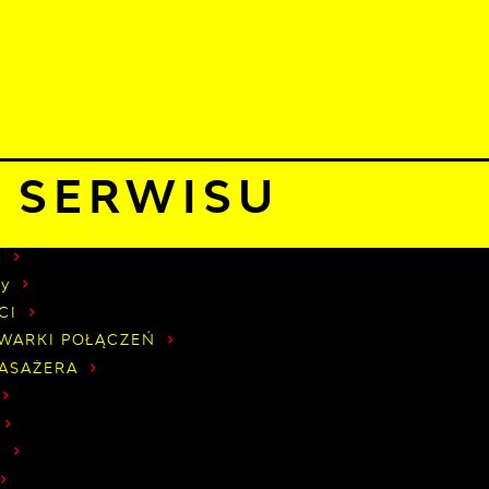
 sierpnia 2026
murno
17°C
TUALNOŚCI
KOMUNIKATY
NASZA OFERTA
INF
pa serwisu
 SERWISU
w
dy
CI
WARKI POŁĄCZEŃ
PASAŻERA
a