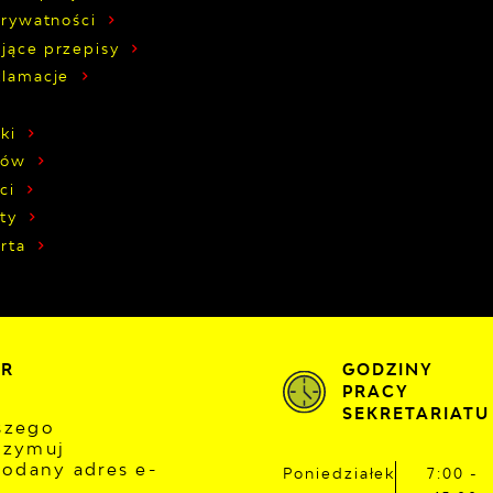
prywatności
jące przepisy
klamacje
ki
zów
ci
ty
rta
ER
GODZINY
PRACY
SEKRETARIATU
aszego
rzymuj
odany adres e-
Poniedziałek
7:00 -