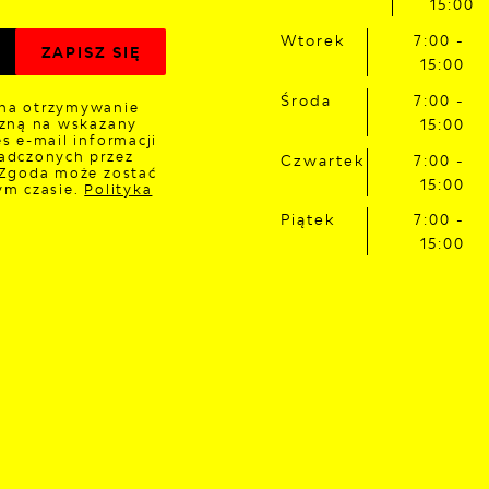
15:00
Wtorek
7:00 -
15:00
Środa
7:00 -
na otrzymywanie
czną na wskazany
15:00
s e-mail informacji
adczonych przez
Czwartek
7:00 -
 Zgoda może zostać
15:00
ym czasie.
Polityka
Piątek
7:00 -
15:00