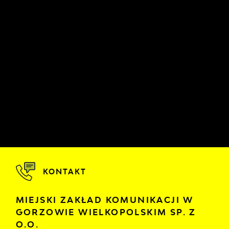
KONTAKT
MIEJSKI ZAKŁAD KOMUNIKACJI W
GORZOWIE WIELKOPOLSKIM SP. Z
O.O.