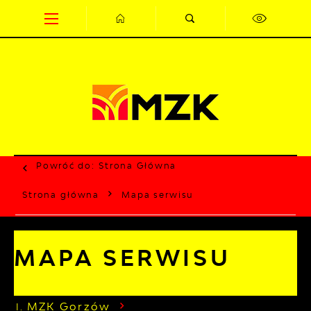
Przejdź do menu.
Przejdź do wyszukiwarki.
Przejdź do treści.
Przejdź do ustawień wielkości czcionki.
Wyłącz wersję kontrastową strony.
Powróć do:
Strona Główna
Strona główna
Mapa serwisu
MAPA SERWISU
MZK Gorzów