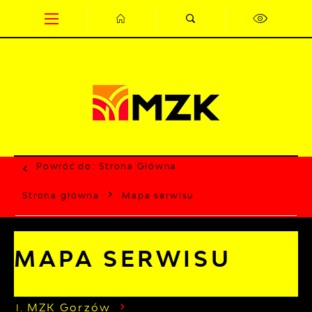
Przejdź do menu.
Przejdź do wyszukiwarki.
Przejdź do treści.
Przejdź do ustawień wielkości czcionki.
Wyłącz wersję kontrastową strony.
Powróć do:
Strona Główna
Strona główna
Mapa serwisu
MAPA SERWISU
MZK Gorzów