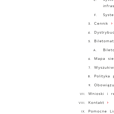
infra
Syst
Cennik
Dystrybu
Biletoma
Bile
Mapa sie
Wyszukiw
Polityka 
Obowiązu
Wnioski i r
Kontakt
Pomocne Li