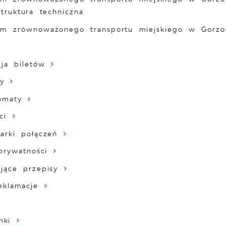
struktura techniczna
em zrównoważonego transportu miejskiego w Gorzo
cja biletów
ty
tomaty
ci
arki połączeń
prywatności
jące przepisy
eklamacje
nki