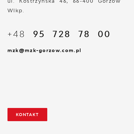
ul. Kostrzyńska 46, 66-400 Gorzów
Wlkp.
+48
95 728 78 00
mzk@mzk-gorzow.com.pl
KONTAKT