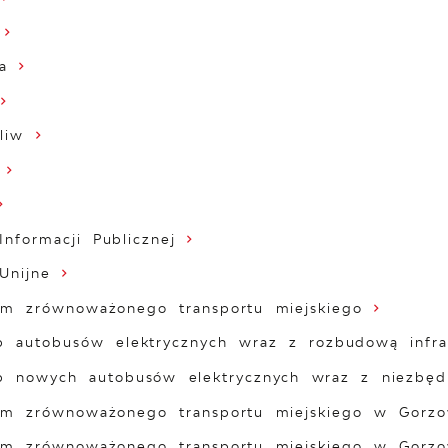
a
liw
Informacji Publicznej
Unijne
em zrównoważonego transportu miejskiego
p autobusów elektrycznych wraz z rozbudową infras
p nowych autobusów elektrycznych wraz z niezbędn
em zrównoważonego transportu miejskiego w Gorzo
em zrównoważonego transportu miejskiego w Gorzo