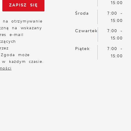
15:00
Środa
7:00 -
15:00
 na otrzymywanie
iczną na wskazany
Czwartek
7:00 -
res e-mail
15:00
czących
rzez
Piątek
7:00 -
. Zgoda może
15:00
a w każdym czasie.
ności