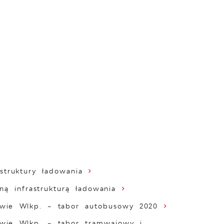
truktury ładowania
ą infrastrukturą ładowania
wie Wlkp. – tabor autobusowy 2020
wie Wlkp. – tabor tramwajowy i