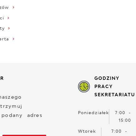
zów
ci
ty
erta
ER
GODZINY
PRACY
SEKRETARIATU
naszego
otrzymuj
Poniedziałek
7:00 -
 podany adres
15:00
Wtorek
7:00 -