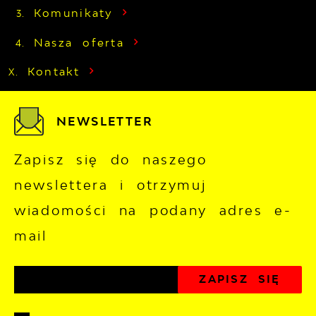
Komunikaty
Nasza oferta
Kontakt
NEWSLETTER
Zapisz się do naszego
newslettera i otrzymuj
wiadomości na podany adres e-
mail