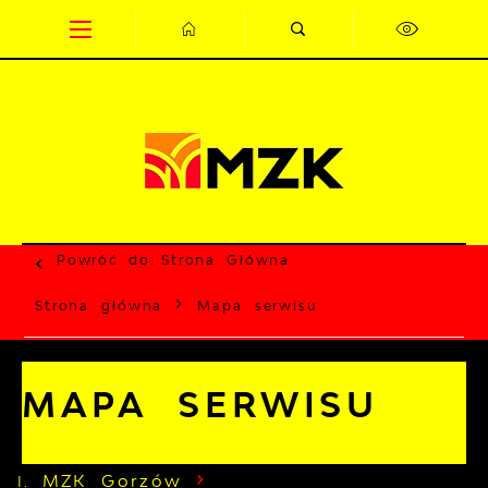
Przejdź do menu.
Przejdź do wyszukiwarki.
Przejdź do treści.
Przejdź do ustawień wielkości czcionki.
Wyłącz wersję kontrastową strony.
Powróć do:
Strona Główna
Strona główna
Mapa serwisu
MAPA SERWISU
MZK Gorzów