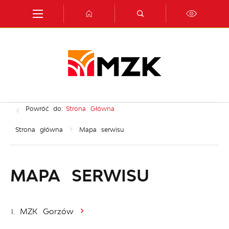
Przejdź do menu.
Przejdź do wyszukiwarki.
Przejdź do treści.
Przejdź do ustawień wielkości czcionki.
Włącz wersję kontrastową strony.
Powróć do:
Strona Główna
Strona główna
Mapa serwisu
MAPA SERWISU
MZK Gorzów