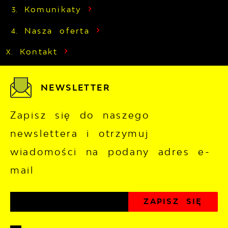
Komunikaty
Nasza oferta
Kontakt
NEWSLETTER
Zapisz się do naszego
newslettera i otrzymuj
wiadomości na podany adres e-
mail