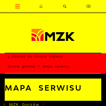
Przejdź do menu.
Przejdź do wyszukiwarki.
Przejdź do treści.
Przejdź do ustawień wielkości czcionki.
Wyłącz wersję kontrastową strony.
Powróć do:
Strona Główna
Strona główna
Mapa serwisu
MAPA SERWISU
MZK Gorzów