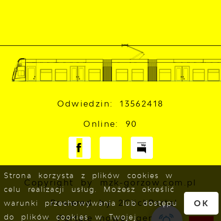
Odwiedzin: 13562418
Online: 90
Strona korzysta z plików cookies w
Copyright by mzk-gorzow.com.pl
celu realizacji usług. Możesz określić
Powered by
2ClickPortal
OK
warunki przechowywania lub dostępu
do plików cookies w Twojej
- Portale nowej generacji