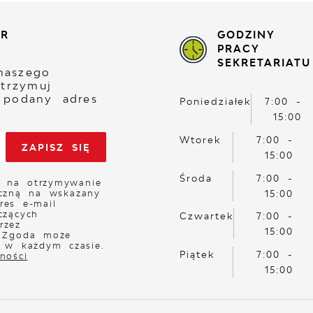
ER
GODZINY
PRACY
SEKRETARIATU
naszego
otrzymuj
 podany adres
Poniedziałek
7:00 -
15:00
Wtorek
7:00 -
15:00
Środa
7:00 -
 na otrzymywanie
iczną na wskazany
15:00
res e-mail
czących
Czwartek
7:00 -
rzez
15:00
. Zgoda może
a w każdym czasie.
Piątek
7:00 -
ności
15:00