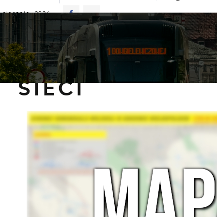
 sierpnia 2026
rno
24°C
ALNOŚCI
KOMUNIKATY
NASZA OFERTA
INFO
nformacje
Mapa sieci
 SIECI