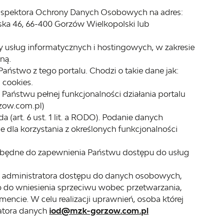
 Inspektora Ochrony Danych Osobowych na adres:
ńska 46, 66-400 Gorzów Wielkopolski lub
 usług informatycznych i hostingowych, w zakresie
ną.
aństwo z tego portalu. Chodzi o takie dane jak:
 cookies.
aństwu pełnej funkcjonalności działania portalu
zow.com.pl)
art. 6 ust. 1 lit. a RODO). Podanie danych
dla korzystania z określonych funkcjonalności
zbędne do zapewnienia Państwu dostępu do usług
d administratora dostępu do danych osobowych,
o do wniesienia sprzeciwu wobec przetwarzania,
cie. W celu realizacji uprawnień, osoba której
atora danych
iod@mzk-gorzow.com.pl