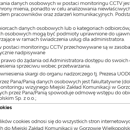
ania danych osobowych w postaci monitoringu CCTV jes
rony mienia, ponadto w celu analizowania niewłaściwyc
ędem pracowników oraz zdarzeń komunikacyjnych. Podstawa
iorcach danych osobowych lub o kategoriach odbiorców, je
h osobowych mogą być podmioty uprawnione do ujawnie
zające w ramach świadczenia usług dla administratora.
 postaci monitoringu CCTV przechowywane są w zasobac
tycznie nadpisywane
prawo do żądania od Administratora dostępu do swoich 
iesienia sprzeciwu wobec przetwarzania.
wniesienia skargi do organu nadzorczego tj. Prezesa UOD
zez Pana/Panią danych osobowych jest fakultatywne (dobr
nitoringu wizyjnego Miejski Zakład Komunikacji w Gorz
nych przez Pana/Panią spowoduje odmowę wstępu do obi
skim Sp. z o.o.;
ookies
lików cookies odnosi się do wszystkich stron internetowych
h do Miejski Zakład Komunikacji w Gorzowie Wielkopolski