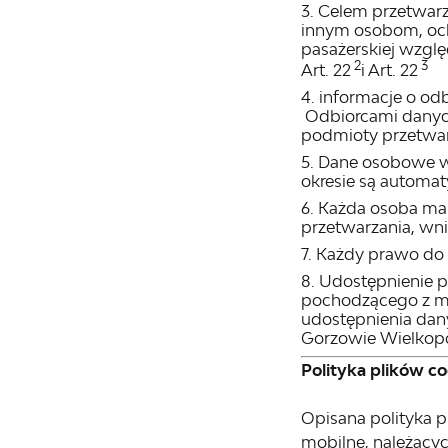
Celem przetwarz
innym osobom, och
pasażerskiej wzgl
2
3
Art. 22
i Art. 22
informacje o odb
Odbiorcami danyc
podmioty przetwar
Dane osobowe w
okresie są automa
Każda osoba ma 
przetwarzania, wn
Każdy prawo do 
Udostępnienie pr
pochodzącego z mo
udostępnienia da
Gorzowie Wielkopol
Polityka plików c
Opisana polityka p
mobilne, należącyc