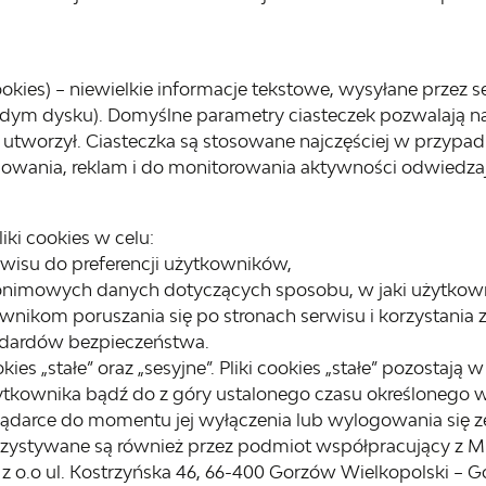
ookies) – niewielkie informacje tekstowe, wysyłane prze
rdym dysku). Domyślne parametry ciasteczek pozwalają na
e utworzył. Ciasteczka są stosowane najczęściej w przypad
wania, reklam i do monitorowania aktywności odwiedzaj
ki cookies w celu:
rwisu do preferencji użytkowników,
onimowych danych dotyczących sposobu, w jaki użytkowni
ownikom poruszania się po stronach serwisu i korzystania z
ndardów bezpieczeństwa.
kies „stałe” oraz „sesyjne”. Pliki cookies „stałe” pozostaj
ytkownika bądź do z góry ustalonego czasu określonego w 
ądarce do momentu jej wyłączenia lub wylogowania się ze 
orzystywane są również przez podmiot współpracujący z 
z o.o ul. Kostrzyńska 46, 66-400 Gorzów Wielkopolski – G