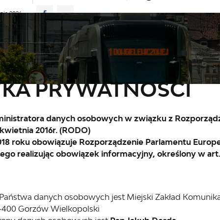
pnia 2026
rno
21°C
ŁAD JAZDY
AKTUALNOŚCI
KOMUNIKATY
NASZA OFERT
a prywatności
YKA PRYWATNOŚCI
inistratora danych osobowych w związku z Rozporządz
 kwietnia 2016r. (RODO)
018 roku obowiązuje Rozporządzenie Parlamentu Europejs
ego realizując obowiązek informacyjny, określony w art.
 Państwa danych osobowych jest Miejski Zakład Komunikac
6-400 Gorzów Wielkopolski