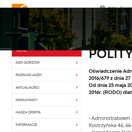
Przejdź do menu.
Przejdź do wyszukiwarki.
Przejdź do treści.
Przejdź do ustawień wielkości czcionki.
Włącz wersję kontrastową strony.
Piątek, 07 sier
Pochmu
MZK GORZÓW
ROZK
Strona główna
Polityk
Powróć do:
Strona Główna
POLIT
MZK GORZÓW
Oświadczenie Adm
ROZKŁAD JAZDY
2016/679 z dnia 27
Od dnia 25 maja 2
AKTUALNOŚCI
2016r. (RODO) dlat
KOMUNIKATY
NASZA OFERTA
• Administratorem
Kostrzyńska 46, 6
INFORMACJE