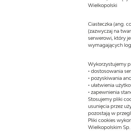
Wielkopolski
Ciasteczka (ang. c
(zazwyczaj na twa
serwerowi, który j
wymagających logo
Wykorzystujemy pli
• dostosowania se
• pozyskiwania an
• ułatwienia użytk
• zapewnienia sta
Stosujemy pliki coo
usunięcia przez uż
pozostają w przegl
Pliki cookies wyk
Wielkopolskim Sp. 