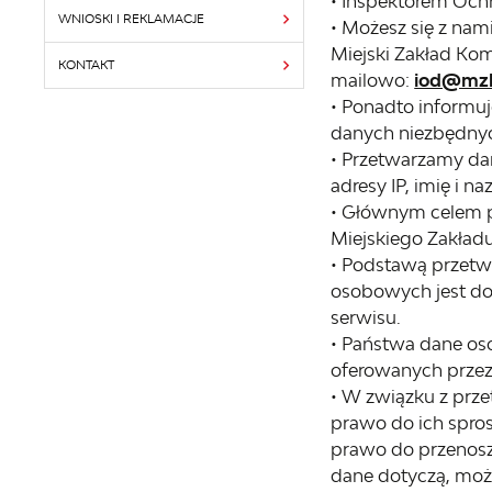
•
Inspektorem Och
WNIOSKI I REKLAMACJE
• Możesz się z na
Miejski Zakład Kom
KONTAKT
mailowo:
iod@mzk
• Ponadto informu
danych niezbędnyc
• Przetwarzamy dan
adresy IP, imię i n
• Głównym celem pr
Miejskiego Zakła
• Podstawą przetwa
osobowych jest dob
serwisu.
• Państwa dane os
oferowanych prze
• W związku z prz
prawo do ich spros
prawo do przenosz
dane dotyczą, moż