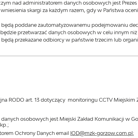
czym nad administratorem danych osobowych jest Preze
 wniesienia skargi za każdym razem, gdy w Państwa oce
ie będą poddane zautomatyzowanemu podejmowaniu decy
ie będzie przetwarzać danych osobowych w celu innym niż
e będą przekazane odbiorcy w państwie trzecim lub organ
yjna RODO art. 13 dotyczący monitoringu CCTV Miejskim
danych osobowych jest Miejski Zakład Komunikacji w Gorz
kp.;
ktorem Ochrony Danych email
IOD@mzk-gorzow.com.pl
;