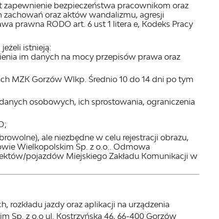
t zapewnienie bezpieczeństwa pracownikom oraz
h zachowań oraz aktów wandalizmu, agresji
 prawna RODO art. 6 ust 1 litera e, Kodeks Pracy
żeli istnieją:
nia im danych na mocy przepisów prawa oraz
h MZK Gorzów Wlkp. Średnio 10 do 14 dni po tym
danych osobowych, ich sprostowania, ograniczenia
O;
owolne), ale niezbędne w celu rejestracji obrazu,
owie Wielkopolskim Sp. z o.o.. Odmowa
ektów/pojazdów Miejskiego Zakładu Komunikacji w
, rozkładu jazdy oraz aplikacji na urządzenia
m Sp. z o.o ul. Kostrzyńska 46, 66-400 Gorzów