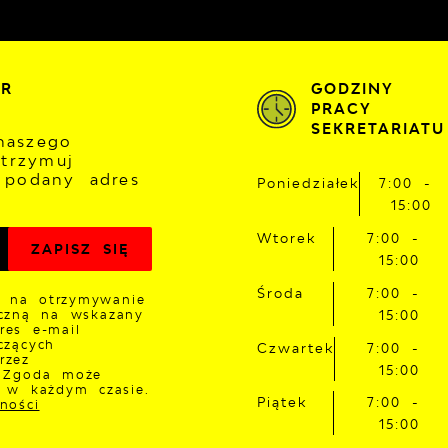
ER
GODZINY
PRACY
SEKRETARIATU
naszego
otrzymuj
 podany adres
Poniedziałek
7:00 -
15:00
Wtorek
7:00 -
15:00
Środa
7:00 -
 na otrzymywanie
iczną na wskazany
15:00
res e-mail
czących
Czwartek
7:00 -
rzez
15:00
. Zgoda może
a w każdym czasie.
Piątek
7:00 -
ności
15:00