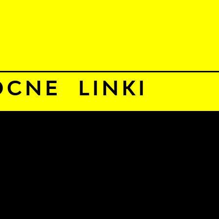
 sierpnia 2026
8°C
ALNOŚCI
KOMUNIKATY
NASZA OFERTA
INFO
omocne Linki
CNE LINKI