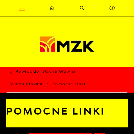
Przejdź do menu.
Przejdź do wyszukiwarki.
Przejdź do treści.
Przejdź do ustawień wielkości czcionki.
Wyłącz wersję kontrastową strony.
Powróć do:
Strona Główna
Strona główna
Pomocne Linki
POMOCNE LINKI