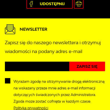
UDOSTĘPNIJ
NEWSLETTER
Zapisz się do naszego newslettera i otrzymuj
wiadomości na podany adres e-mail
Wyrażam zgodę na otrzymywanie drogą elektroniczną
na wskazany przeze mnie adres e-mail informacji
dotyczących świadczonych przez Administratora.
Zgoda może zostać cofnięta w każdym czasie.
Polityka prywatności