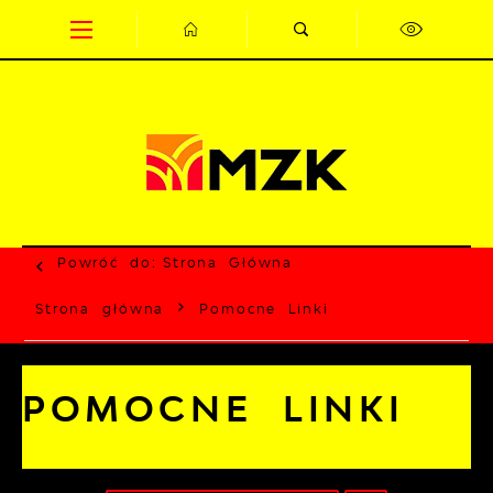
Przejdź do menu.
Przejdź do wyszukiwarki.
Przejdź do treści.
Przejdź do ustawień wielkości czcionki.
Wyłącz wersję kontrastową strony.
Powróć do:
Strona Główna
Strona główna
Pomocne Linki
POMOCNE LINKI