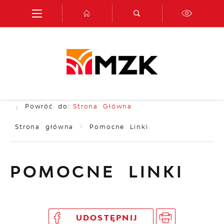
Przejdź do menu.
Przejdź do wyszukiwarki.
Przejdź do treści.
Przejdź do ustawień wielkości czcionki.
Włącz wersję kontrastową strony.
Powróć do:
Strona Główna
Strona główna
Pomocne Linki
POMOCNE LINKI
UDOSTĘPNIJ