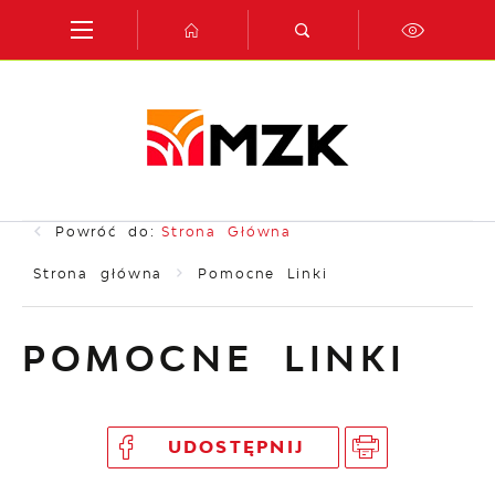
Przejdź do menu.
Przejdź do wyszukiwarki.
Przejdź do treści.
Przejdź do ustawień wielkości czcionki.
Włącz wersję kontrastową strony.
Powróć do:
Strona Główna
Strona główna
Pomocne Linki
POMOCNE LINKI
UDOSTĘPNIJ