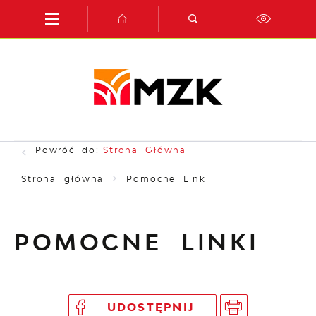
Przejdź do menu.
Przejdź do wyszukiwarki.
Przejdź do treści.
Przejdź do ustawień wielkości czcionki.
Włącz wersję kontrastową strony.
Powróć do:
Strona Główna
Strona główna
Pomocne Linki
POMOCNE LINKI
UDOSTĘPNIJ