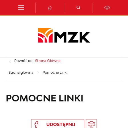
Przejdź do menu.
Przejdź do wyszukiwarki.
Przejdź do treści.
Przejdź do ustawień wielkości czcionki.
Włącz wersję kontrastową strony.
Powróć do:
Strona Główna
Strona główna
Pomocne Linki
POMOCNE LINKI
UDOSTĘPNIJ