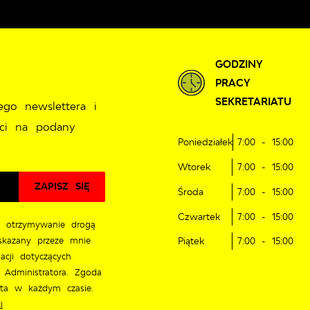
GODZINY
PRACY
SEKRETARIATU
ego newslettera i
ci na podany
Poniedziałek
7:00 - 15:00
Wtorek
7:00 - 15:00
Środa
7:00 - 15:00
Czwartek
7:00 - 15:00
 otrzymywanie drogą
skazany przeze mnie
Piątek
7:00 - 15:00
acji dotyczących
 Administratora. Zgoda
ęta w każdym czasie.
i