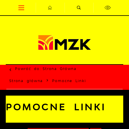
Przejdź do menu.
Przejdź do wyszukiwarki.
Przejdź do treści.
Przejdź do ustawień wielkości czcionki.
Wyłącz wersję kontrastową strony.
Powróć do:
Strona Główna
Strona główna
Pomocne Linki
POMOCNE LINKI