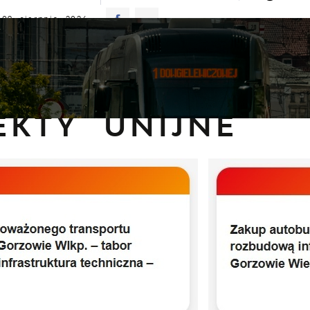
 09 sierpnia 2026
znie
27°C
ALNOŚCI
KOMUNIKATY
NASZA OFERTA
INFO
nformacje
Projekty Unijne
EKTY UNIJNE