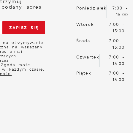
otrzymuj
 podany adres
Poniedziałek
7:00 -
15:00
Wtorek
7:00 -
15:00
Środa
7:00 -
 na otrzymywanie
iczną na wskazany
15:00
res e-mail
czących
Czwartek
7:00 -
rzez
15:00
. Zgoda może
a w każdym czasie.
Piątek
7:00 -
ności
15:00