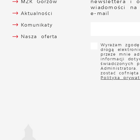
newslettera i 
MZK Gorzów
wiadomości na
e-mail
Aktualności
Komunikaty
Nasza oferta
Wyrażam zgodę
drogą elektron
przeze mnie ad
informacji doty
świadczonych p
Administratora
zostać cofnięt
Polityka prywat