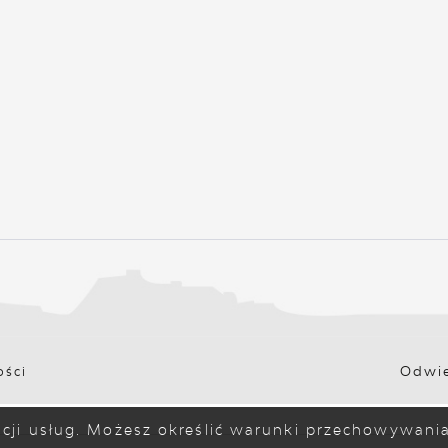
Odwie
ości
zacji usług. Możesz określić warunki przechowywan