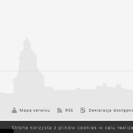
Mapa serwisu
RSS
Deklaracja dostępn
Strona korzysta z plików cookies w celu reali
Copyright by mzk-gorzow.com.pl