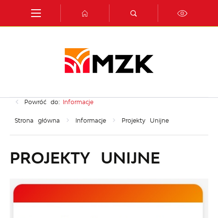
Przejdź do menu.
Przejdź do wyszukiwarki.
Przejdź do treści.
Przejdź do ustawień wielkości czcionki.
Włącz wersję kontrastową strony.
Powróć do:
Informacje
Strona główna
Informacje
Projekty Unijne
PROJEKTY UNIJNE