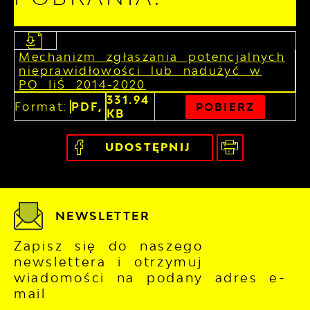
Mechanizm zgłaszania potencjalnych
nieprawidłowości lub nadużyć w
PO IiŚ 2014-2020
331.94
Format:
PDF,
POBIERZ
KB
UDOSTĘPNIJ
NEWSLETTER
Zapisz się do naszego
newslettera i otrzymuj
wiadomości na podany adres e-
mail