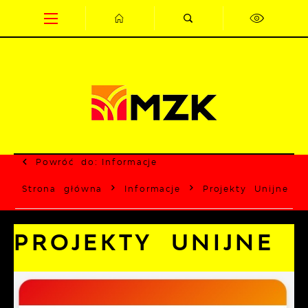
Przejdź do menu.
Przejdź do wyszukiwarki.
Przejdź do treści.
Przejdź do ustawień wielkości czcionki.
Wyłącz wersję kontrastową strony.
Powróć do:
Informacje
Strona główna
Informacje
Projekty Unijne
PROJEKTY UNIJNE