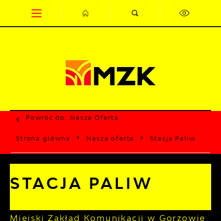
Przejdź do menu.
Przejdź do wyszukiwarki.
Przejdź do treści.
Przejdź do ustawień wielkości czcionki.
Wyłącz wersję kontrastową strony.
Powróć do:
Nasza Oferta
Strona główna
Nasza oferta
Stacja Paliw
STACJA PALIW
Miejski Zakład Komunikacji w Gorzowie