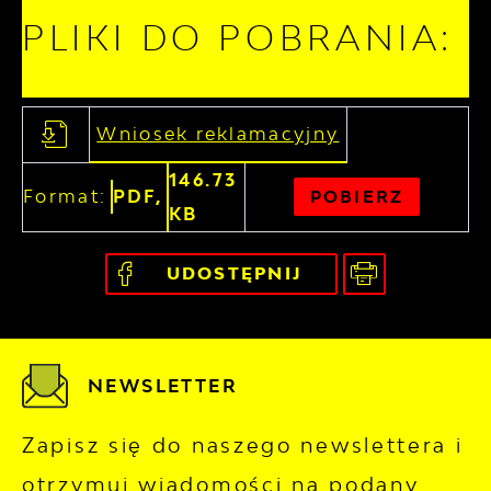
PLIKI DO POBRANIA:
Wniosek reklamacyjny
146.73
Format:
PDF,
POBIERZ
KB
UDOSTĘPNIJ
NEWSLETTER
Zapisz się do naszego newslettera i
otrzymuj wiadomości na podany