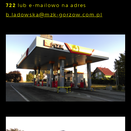
722
lub e-mailowo na adres
b.ladowska@mzk-gorzow.com.pl