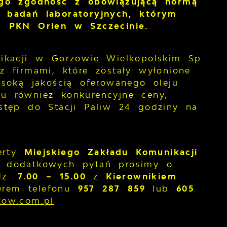
ego zgodność z obowiązującą normą
 badań laboratoryjnych, którym
m PKN Orlen w Szczecinie.
ikacji w Gorzowie Wielkopolskim Sp.
 firmami, które zostały wyłonione
soką jakością oferowanego oleju
 również konkurencyjne ceny,
stęp do Stacji Paliw 24 godziny na
ferty
Miejskiego Zakładu Komunikacji
dodatkowych pytań prosimy o
odz.
7.00 – 15.00
z
Kierownikiem
rem telefonu
957 287 859
lub
605
zow.com.pl