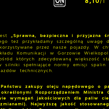
8,10
/l
jest
„Sprawna, bezpieczna i przyjazna ś
ego też przykładamy szczególną uwagę
ykorzystywane przez nasze pojazdy. W ch
akładu Komunikacji w Gorzowie Wielkopol
ośród których zdecydowaną większość sta
 silniki spełniające normy emisji spal
jazdów technicznych.
 Państwu zakupy oleju napędowego o p
 określonymi Rozporządzeniem Ministra 
ie wymagań jakościowych dla paliw cie
 zmianami). Najwyższą jakość stosowaneg