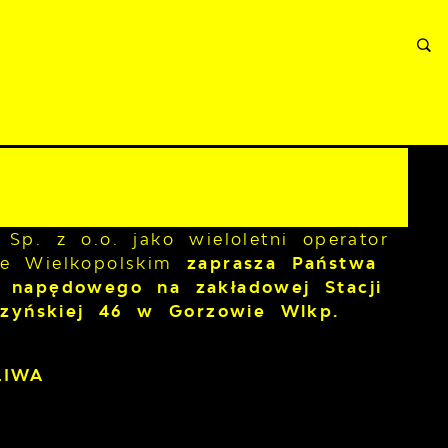
RMACJE
WNIOSKI I REKLAMACJE
KONTAKT
Sp. z o.o. jako wieloletni operator
ie Wielkopolskim
zaprasza Państwa
u napędowego na zakładowej Stacji
trzyńskiej 46 w Gorzowie Wlkp.
LIWA