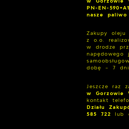
w Gorzowie W
PN-EN-590+A1
nasze paliwo
Zakupy oleju
z o.o. reali
w drodze prz
napędowego j
samoobsługow
dobę – 7 dni
Jeszcze raz 
w Gorzowie W
kontakt tele
Działu Zaku
585 722
lub 