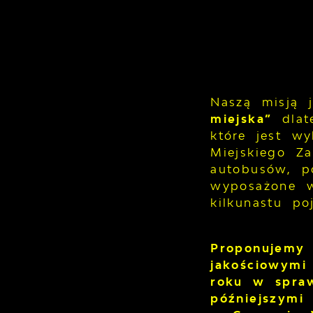
Naszą misją 
miejska”
dlat
które jest w
Miejskiego Z
autobusów, p
wyposażone w
kilkunastu po
Proponujemy
jakościowymi
roku w spraw
późniejszymi