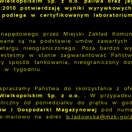
ielkopolskim Sp. z o.o. paliwa oraz j
:2010 potwierdzają wyniki wyrywkowych
 podlega w certyfikowanym laboratoriu
 napędowego przez Miejski Zakład Komun
zowane są na podstawie umów zawartych z
etargu nieograniczonego. Poza bardzo wy
esteśmy w stanie zagwarantować Państwu
y sposób tankowania, nieograniczony do
 w tygodniu.
zapraszamy Państwa do skorzystania z o
ielkopolskim Sp. z o.o. .
W przypadku 
foniczny od poniedziałku do piątku w g
pów i Gospodarki Magazynowej
pod nume
e-mailowo na adres
b.ladowska@mzk-gor