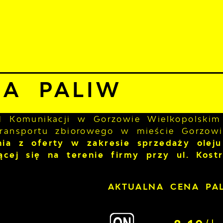
 sierpnia 2026
murno
20°C
ALNOŚCI
KOMUNIKATY
NASZA OFERTA
INFO
asza oferta
Stacja Paliw
JA PALIW
ad Komunikacji w Gorzowie Wielkopolskim 
transportu zbiorowego w mieście Gorzow
nia z oferty w zakresie sprzedaży olej
jącej się na terenie firmy przy ul. Kos
AKTUALNA CENA PA