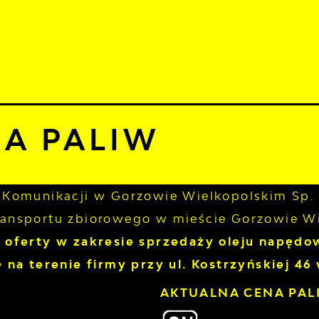
sierpnia 2026
z
TUALNOŚCI
KOMUNIKATY
NASZA OFERTA
INF
24°C
sza oferta
Stacja Paliw
JA PALIW
 Komunikacji w Gorzowie Wielkopolskim Sp. z
ransportu zbiorowego w mieście Gorzowie W
z oferty w zakresie sprzedaży oleju napędo
ę na terenie firmy przy ul. Kostrzyńskiej 4
AKTUALNA CENA PAL