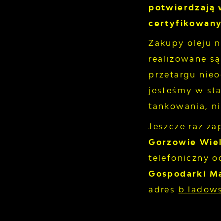
potwierdzają 
certyfikowany
Zakupy oleju 
realizowane s
przetargu nie
jesteśmy w st
tankowania, ni
Jeszcze raz z
Gorzowie Wiel
telefoniczny 
Gospodarki 
adres
b.ladow