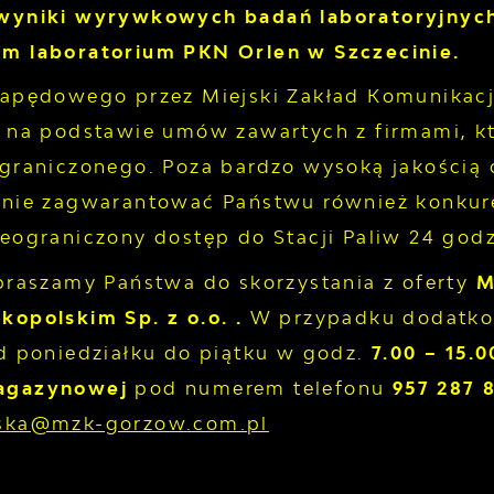
wyniki wyrywkowych badań laboratoryjnych
m laboratorium PKN Orlen w Szczecinie.
napędowego przez Miejski Zakład Komunikacj
ą na podstawie umów zawartych z firmami, kt
ograniczonego. Poza bardzo wysoką jakości
anie zagwarantować Państwu również konku
eograniczony dostęp do Stacji Paliw 24 godz
apraszamy Państwa do skorzystania z oferty
M
kopolskim Sp. z o.o. .
W przypadku dodatkow
od poniedziałku do piątku w godz.
7.00 – 15.0
Magazynowej
pod numerem telefonu
957 287 
ska@mzk-gorzow.com.pl