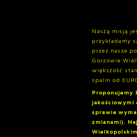
Naszą misją j
przykładamy 
przez nasze p
Gorzowie Wiel
większość sta
spalin od EUR
Proponujemy 
jakościowymi 
sprawie wymag
zmianami). Na
Wielkopolskim