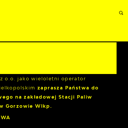
ORMACJE
WNIOSKI I REKLAMACJE
KONTAKT
 o.o. jako wieloletni operator
ielkopolskim
zaprasza Państwa do
wego na zakładowej Stacji Paliw
6 w Gorzowie Wlkp.
IWA