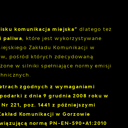
isku komunikacja miejska”
dlatego też
i paliwa
, które jest wykorzystywane
Miejskiego Zakładu Komunikacji w
sów, pośród których zdecydowaną
one w silniki spełniające normy emisji
chnicznych.
etrach zgodnych z wymaganiami
odarki z dnia 9 grudnia 2008 roku w
Nr 221, poz. 1441 z późniejszymi
Zakład Komunikacji w Gorzowie
bowiązującą normą PN-EN-590+A1:2010