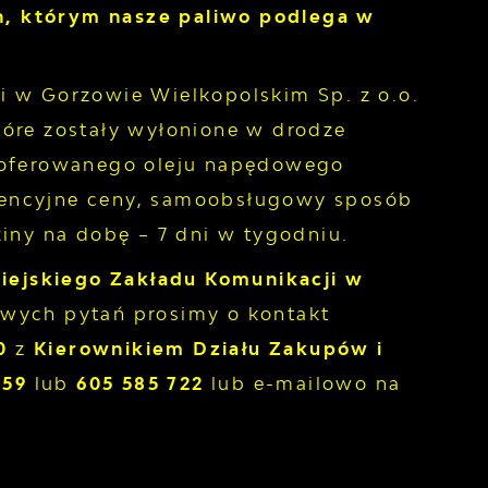
, którym nasze paliwo podlega w
i w Gorzowie Wielkopolskim Sp. z o.o.
óre zostały wyłonione w drodze
ą oferowanego oleju napędowego
rencyjne ceny, samoobsługowy sposób
iny na dobę – 7 dni w tygodniu.
iejskiego Zakładu Komunikacji w
ych pytań prosimy o kontakt
0
z
Kierownikiem Działu Zakupów i
859
lub
605 585 722
lub e-mailowo na