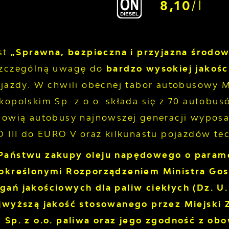
8,10
/l
est
„Sprawna, bezpieczna i przyjazna środow
szczególną uwagę do
bardzo wysokiej jakośc
ojazdy. W chwili obecnej tabor autobusowy 
kopolskim Sp. z o.o. składa się z 70 autobu
nowią autobusy najnowszej generacji wyposaż
O III do EURO V oraz kilkunastu pojazdów te
Państwu zakupy oleju napędowego o param
określonymi Rozporządzeniem Ministra Gosp
ań jakościowych dla paliw ciekłych (Dz. U. 
jwyższą jakość stosowanego przez Miejski 
 Sp. z o.o. paliwa oraz jego zgodność z o