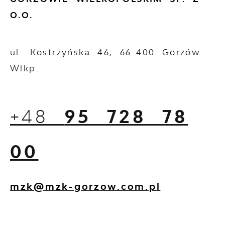
O.O.
ul. Kostrzyńska 46, 66-400 Gorzów
Wlkp.
+48
95 728 78
00
mzk@mzk-gorzow.com.pl