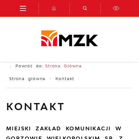
Przejdź do menu.
Przejdź do wyszukiwarki.
Przejdź do treści.
Przejdź do ustawień wielkości czcionki.
Włącz wersję kontrastową strony.
Powróć do:
Strona Główna
Strona główna
Kontakt
KONTAKT
MIEJSKI ZAKŁAD KOMUNIKACJI W
GORZOWIE WIELKOPOLSKIM SP. Z