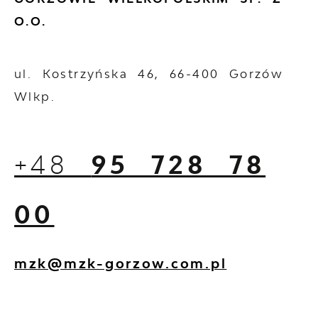
O.O.
ul. Kostrzyńska 46, 66-400 Gorzów
Wlkp.
+48
95 728 78
00
mzk@mzk-gorzow.com.pl