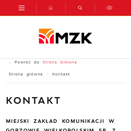
Przejdź do menu.
Przejdź do wyszukiwarki.
Przejdź do treści.
Przejdź do ustawień wielkości czcionki.
Włącz wersję kontrastową strony.
Powróć do:
Strona Główna
Strona główna
Kontakt
KONTAKT
MIEJSKI ZAKŁAD KOMUNIKACJI W
GORZOWIE WIELKOPOLSKIM SP. Z