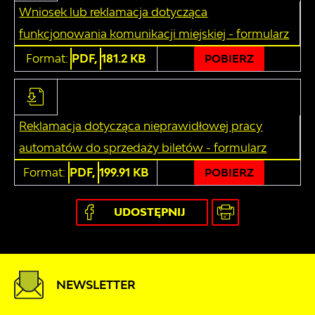
Wniosek lub reklamacja dotycząca
funkcjonowania komunikacji miejskiej - formularz
Format:
PDF,
181.2 KB
POBIERZ
Reklamacja dotycząca nieprawidłowej pracy
automatów do sprzedaży biletów - formularz
Format:
PDF,
199.91 KB
POBIERZ
UDOSTĘPNIJ
NEWSLETTER