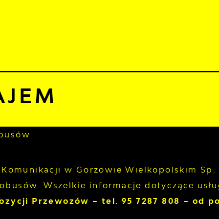
sierpnia 2026
murno
TUALNOŚCI
KOMUNIKATY
NASZA OFERTA
INF
21°C
sza oferta
Wynajem
AJEM
obusów
 Komunikacji w Gorzowie Wielkopolskim Sp. 
busów. Wszelkie informacje dotyczące usł
ozycji Przewozów – tel. 95 7287 808 – od po