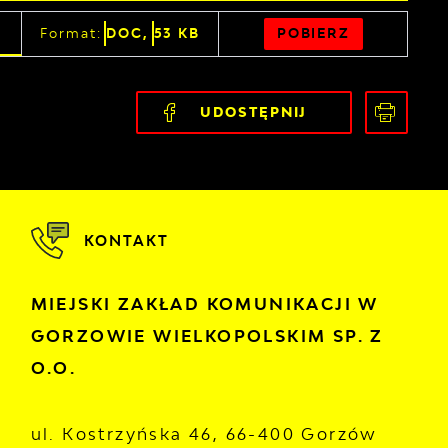
POBIERZ
Format:
DOC,
53 KB
UDOSTĘPNIJ
KONTAKT
MIEJSKI ZAKŁAD KOMUNIKACJI W
GORZOWIE WIELKOPOLSKIM SP. Z
O.O.
ul. Kostrzyńska 46, 66-400 Gorzów