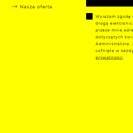
Nasza oferta
Wyrażam zgodę 
drogą elektroni
przeze mnie adre
dotyczących świ
Administratora.
cofnięta w każd
prywatności