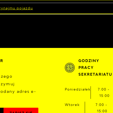
wynajmu pojazdu
ER
GODZINY
PRACY
SEKRETARIATU
aszego
rzymuj
Poniedziałek
7:00 -
odany adres e-
15:00
Wtorek
7:00 -
15:00