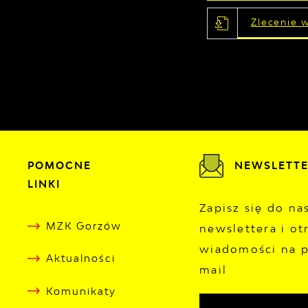
Zlecenie 
POMOCNE
NEWSLETT
LINKI
Zapisz się do n
MZK Gorzów
newslettera i ot
wiadomości na p
Aktualności
mail
Komunikaty