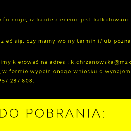
nformuje, iż każde zlecenie jest kalkulowane
zieć się, czy mamy wolny termin i/lub pozn
simy kierować na adres :
k.chrzanowska@mzk
l
w formie wypełnionego wniosku o wynajem 
 957 287 808.
 DO POBRANIA: