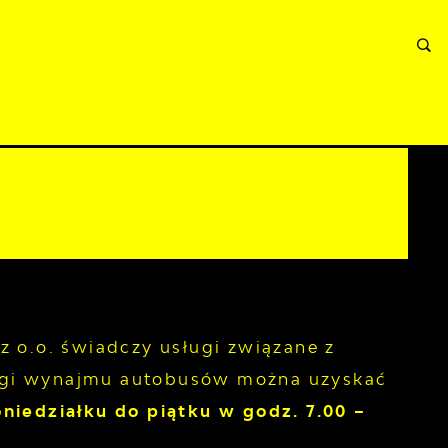
ORMACJE
WNIOSKI I REKLAMACJE
KONTAKT
z o.o. świadczy usługi związane z
ugi wynajmu autobusów można uzyskać
niedziałku do piątku w godz. 7.00 –