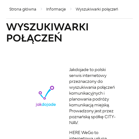
Strona główna
Informacje
Wyszukiwarki połączeń
WYSZUKIWARKI
POŁĄCZEŃ
Jakdojade to polski
serwis internetowy
przeznaczony do
wyszukiwania połączeń
komunikacyjnych i
planowania podróży
komunikacją miejską.
Prowadzony jest przez
poznańską spółkę CITY-
NAV.
HERE WeGo to
internetowa usługa