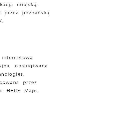
kacją miejską.
t przez poznańską
V.
internetowa
yjna, obsługiwana
nologies.
acowana przez
ko HERE Maps.