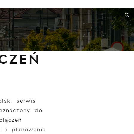
RMACJE
WNIOSKI I REKLAMACJE
KONTAKT
CZEŃ
lski serwis
zeznaczony do
ołączeń
h i planowania