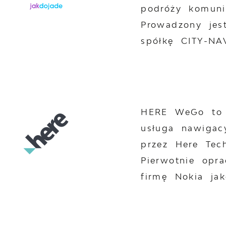
podróży komuni
Prowadzony jes
spółkę CITY-NA
HERE WeGo to 
usługa nawigac
przez Here Tech
Pierwotnie opr
firmę Nokia ja