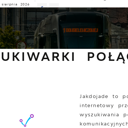
 sierpnia 2026
murno
20°C
ALNOŚCI
KOMUNIKATY
NASZA OFERTA
INFO
nformacje
Wyszukiwarki połączeń
UKIWARKI POŁĄ
Jakdojade to po
internetowy pr
wyszukiwania p
komunikacyjnyc