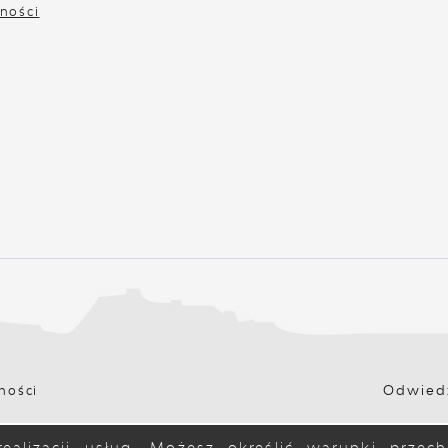
ności
Odwied
ności
ealizacji usług. Możesz określić warunki prze