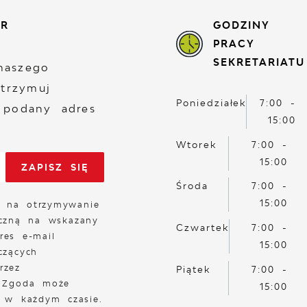
ER
GODZINY
PRACY
SEKRETARIATU
naszego
otrzymuj
Poniedziałek
7:00 -
 podany adres
15:00
Wtorek
7:00 -
15:00
Środa
7:00 -
15:00
 na otrzymywanie
iczną na wskazany
Czwartek
7:00 -
res e-mail
15:00
czących
rzez
Piątek
7:00 -
. Zgoda może
15:00
a w każdym czasie.