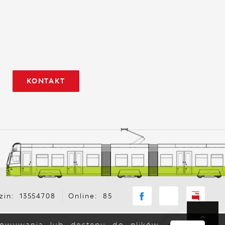
KONTAKT
zin: 13554708
Online: 85
chowywania lub dostępu do plików