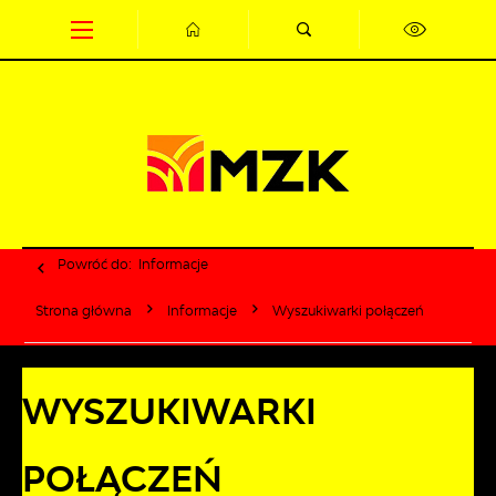
Przejdź do menu.
Przejdź do wyszukiwarki.
Przejdź do treści.
Przejdź do ustawień wielkości czcionki.
Wyłącz wersję kontrastową strony.
Powróć do:
Informacje
Strona główna
Informacje
Wyszukiwarki połączeń
WYSZUKIWARKI
POŁĄCZEŃ