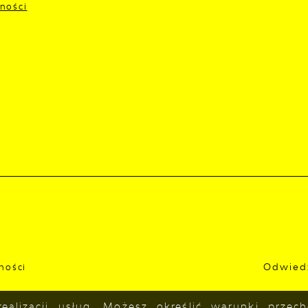
ności
Odwied
ności
ealizacji usług. Możesz określić warunki prze