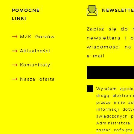
POMOCNE
NEWSLETT
LINKI
Zapisz się do 
MZK Gorzów
newslettera i 
wiadomości na
Aktualności
e-mail
Komunikaty
Nasza oferta
Wyrażam zgodę
drogą elektron
przeze mnie ad
informacji doty
świadczonych p
Administratora
zostać cofnięt