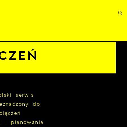
RMACJE
WNIOSKI I REKLAMACJE
KONTAKT
CZEŃ
lski serwis
zeznaczony do
ołączeń
h i planowania