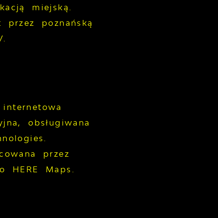
kacją miejską.
t przez poznańską
V.
internetowa
yjna, obsługiwana
nologies.
acowana przez
ko HERE Maps.