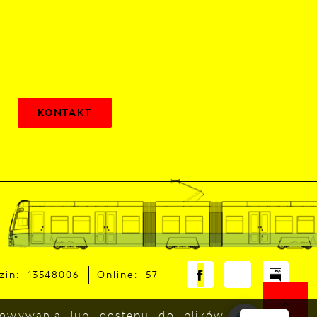
KONTAKT
zin: 13548006
Online: 57
chowywania lub dostępu do plików