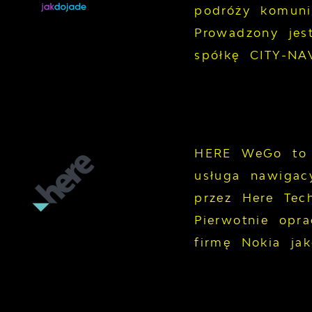
podróży komuni
Prowadzony jes
spółkę CITY-NA
HERE WeGo to 
usługa nawigac
przez Here Tech
Pierwotnie opr
firmę Nokia ja