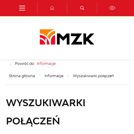
Przejdź do menu.
Przejdź do wyszukiwarki.
Przejdź do treści.
Przejdź do ustawień wielkości czcionki.
Włącz wersję kontrastową strony.
Powróć do:
Informacje
Strona główna
Informacje
Wyszukiwarki połączeń
WYSZUKIWARKI
POŁĄCZEŃ