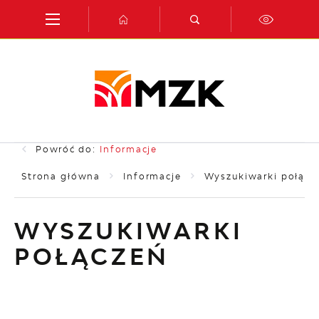
Przejdź do menu.
Przejdź do wyszukiwarki.
Przejdź do treści.
Przejdź do ustawień wielkości czcionki.
Włącz wersję kontrastową strony.
Powróć do:
Informacje
Strona główna
Informacje
Wyszukiwarki połącz
WYSZUKIWARKI
POŁĄCZEŃ