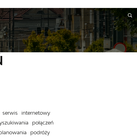
INFORMACJE
WNIOSKI I REKLAMACJE
KONTAKT
Ń
 serwis internetowy
szukiwania połączeń
planowania podróży