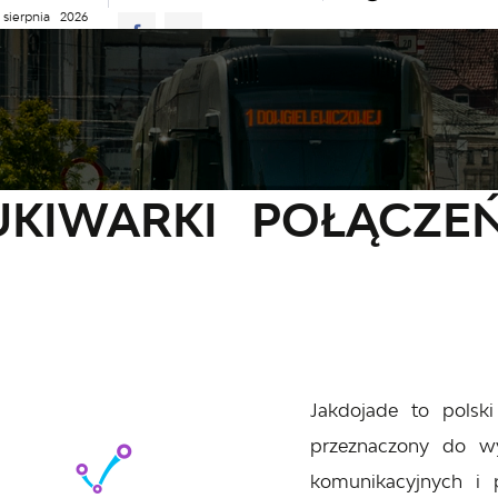
 sierpnia 2026
ie
26°C
D JAZDY
AKTUALNOŚCI
KOMUNIKATY
NASZA OFERTA
macje
Wyszukiwarki połączeń
KIWARKI POŁĄCZE
Jakdojade to polski
przeznaczony do wy
komunikacyjnych i 