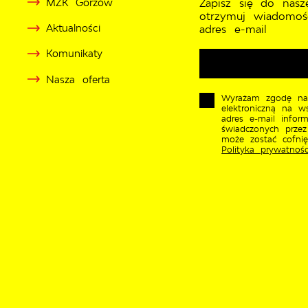
MZK Gorzów
Zapisz się do nasz
otrzymuj wiadomoś
Aktualności
adres e-mail
Komunikaty
Nasza oferta
Wyrażam zgodę na
elektroniczną na w
adres e-mail inform
świadczonych przez
może zostać cofni
Polityka prywatnośc