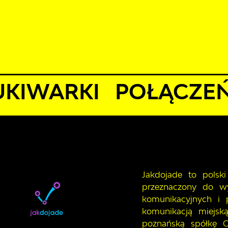
erpnia 2026
22°C
D JAZDY
AKTUALNOŚCI
KOMUNIKATY
NASZA OFERTA
macje
Wyszukiwarki połączeń
KIWARKI POŁĄCZE
Jakdojade to polski
przeznaczony do wy
komunikacyjnych i 
komunikacją miejsk
poznańską spółkę C