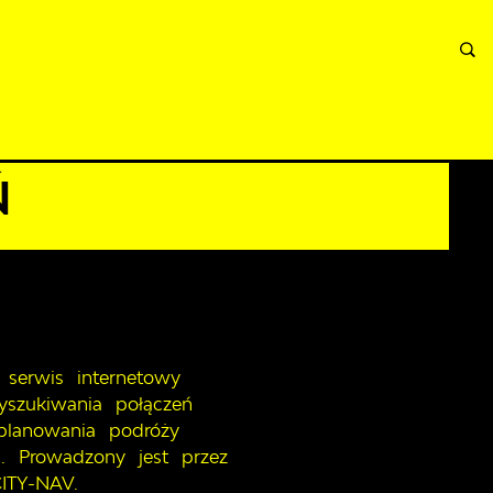
INFORMACJE
WNIOSKI I REKLAMACJE
KONTAKT
Ń
 serwis internetowy
szukiwania połączeń
planowania podróży
ą. Prowadzony jest przez
ITY-NAV.