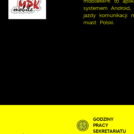
mobileMPK to aplik
systemem Android, 
jazdy komunikacji m
miast Polski.
GODZINY
PRACY
SEKRETARIATU