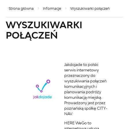
Strona główna
Informacje
Wyszukiwarki połączeń
WYSZUKIWARKI
POŁĄCZEŃ
Jakdojade to polski
serwis internetowy
przeznaczony do
wyszukiwania połączeń
komunikacyjnych i
planowania podróży
komunikacją miejską.
Prowadzony jest przez
poznańską spółkę CITY-
NAV.
HERE WeGo to
internetowa usługa